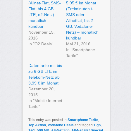
(Allnet-Flat, SMS-
5,95 € im Monat
Flat, bis 4 GB
(Freiminuten /-
LTE, o2-Netz)
SMS oder
monatlich
Allnetflat, bis 2
kündbar
GB, Vodafone-
November 15,
Netz) – monatlich
2016
kündbar
In "O2 Deals"
Mai 21, 2016
In "Smartphone
Tarife"
Datentarife mit bis
zu 6 GB LTE im
Telekom-Netz ab
3,99 € im Monat!
Dezember 20,
2015
In "Mobile Internet
Tarife"
This entry was posted in
Smartphone Tarife
,
Top Aktion
,
Vodafone Deals
and tagged
1 gb
,
1&1
,
500 MB
,
All-Net 300
,
All-Net Flat Special
,