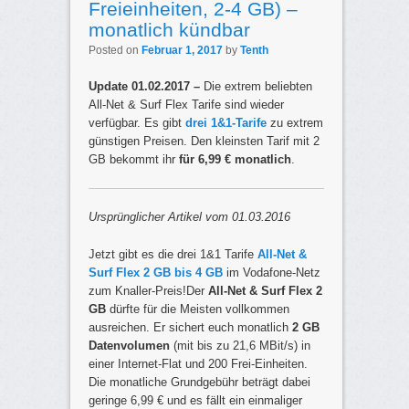
Freieinheiten, 2-4 GB) –
monatlich kündbar
Posted on
Februar 1, 2017
by
Tenth
Update 01.02.2017 –
Die extrem beliebten
All-Net & Surf Flex Tarife sind wieder
verfügbar. Es gibt
drei 1&1-Tarife
zu extrem
günstigen Preisen. Den kleinsten Tarif mit 2
GB bekommt ihr
für 6,99 € monatlich
.
Ursprünglicher Artikel vom 01.03.2016
Jetzt gibt es die drei 1&1 Tarife
All-Net &
Surf Flex 2 GB bis 4 GB
im Vodafone-Netz
zum Knaller-Preis!Der
All-Net & Surf Flex 2
GB
dürfte für die Meisten vollkommen
ausreichen. Er sichert euch monatlich
2 GB
Datenvolumen
(mit bis zu 21,6 MBit/s) in
einer Internet-Flat und 200 Frei-Einheiten.
Die monatliche Grundgebühr beträgt dabei
geringe 6,99 € und es fällt ein einmaliger