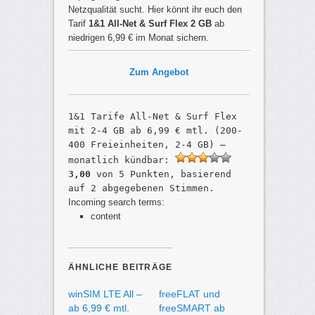
Netzqualität sucht. Hier könnt ihr euch den
Tarif
1&1 All-Net & Surf Flex 2 GB
ab
niedrigen 6,99 € im Monat sichern.
Zum Angebot
1&1 Tarife All-Net & Surf Flex
mit 2-4 GB ab 6,99 € mtl. (200-
400 Freieinheiten, 2-4 GB) –
monatlich kündbar
:
3,00
von
5
Punkten, basierend
auf
2
abgegebenen Stimmen.
Incoming search terms:
content
ÄHNLICHE BEITRÄGE
winSIM LTE All –
freeFLAT und
ab 6,99 € mtl.
freeSMART ab