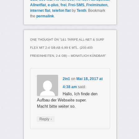
Allnetflat
,
e-plus
,
frei
,
Frei-SMS
,
Freiminuten
,
internet flat
,
telefon flat
by
Tenth
. Bookmark
the
permalink
.
ONE THOUGHT ON “
1&1 TARIFE ALL-NET & SURF
FLEX MIT 2-4 GB AB 6,99 € MTL. (200-400
FREIEINHEITEN, 2-4 GB) – MONATLICH KÜNDBAR
”
2in1
on
Mai 18, 2017 at
4:38 am
said:
Hallo, Ich finde den
Aufbau der Webseite super.
Macht bitte weiter so.
↓
Reply