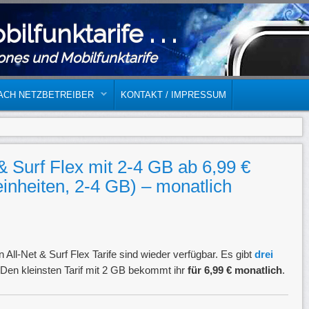
bilfunktarife . . .
ones und Mobilfunktarife
ACH NETZBETREIBER
KONTAKT / IMPRESSUM
 & Surf Flex mit 2-4 GB ab 6,99 €
einheiten, 2-4 GB) – monatlich
 All-Net & Surf Flex Tarife sind wieder verfügbar. Es gibt
drei
Den kleinsten Tarif mit 2 GB bekommt ihr
für 6,99 € monatlich
.