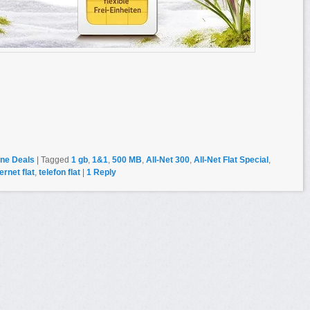
ne Deals
|
Tagged
1 gb
,
1&1
,
500 MB
,
All-Net 300
,
All-Net Flat Special
,
ernet flat
,
telefon flat
|
1
Reply