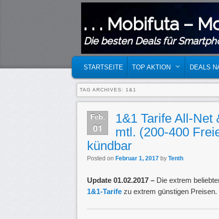
. . . Mobifuta – Mo
Die besten Deals für Smartph
MAIN MENU
SKIP TO PRIMARY CONTENT
SKIP TO SECONDARY CONTENT
STARTSEITE
TOP AKTION
DEALS N
TAG ARCHIVES:
1&1
1&1 Tarife All-Net
Feb.
01
mtl. (200-400 Frei
kündbar
Posted on
Februar 1, 2017
by
Tenth
Update 01.02.2017 –
Die extrem beliebten
1&1-Tarife
zu extrem günstigen Preisen. 