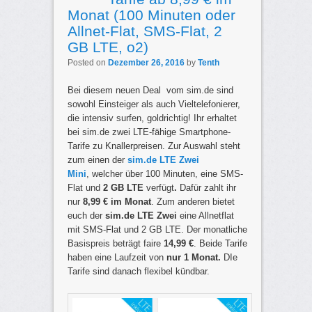
Monat (100 Minuten oder
Allnet-Flat, SMS-Flat, 2
GB LTE, o2)
Posted on
Dezember 26, 2016
by
Tenth
Bei diesem neuen Deal vom sim.de sind
sowohl Einsteiger als auch Vieltelefonierer,
die intensiv surfen, goldrichtig! Ihr erhaltet
bei sim.de zwei LTE-fähige Smartphone-
Tarife zu Knallerpreisen. Zur Auswahl steht
zum einen der
sim.de LTE Zwei
Mini
,
welcher über 100 Minuten, eine SMS-
Flat und
2 GB LTE
verfügt
.
Dafür zahlt ihr
nur
8,99 € im Monat
. Zum anderen bietet
euch der
sim.de LTE Zwei
eine Allnetflat
mit SMS-Flat und 2 GB LTE. Der monatliche
Basispreis beträgt faire
14,99 €
. Beide Tarife
haben eine Laufzeit von
nur 1 Monat
.
DIe
Tarife sind danach flexibel kündbar.