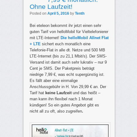
Ohne Laufzeit!
Posted on
April 5, 2016
by
Tenth
Bei eteleon bekommt ihr jetzt einen sehr
guten Tarif von helloMobil für Vieltelefonierer
mit LTE-Internet!
Die helloMobil Allnet Flat
+ LTE
sichert euch monatlich eine
Telefonie-Flat in alle dt. Netze und 500 MB
LTE-Internet (bis zu 21,1 Mbit/s). Der SMS-
Versand ist damit auch sehr lukrativ – nur 9
Cent je SMS. Der Paketpreis beträgt
niedrige 7,99 €, was echt supergünstig ist.
Es fällt aber eine einmalige
Anschlussgebühr in H. Von 29,99 € an. Der
Tarif hat
keine Laufzeit
und das heißt –
man kann ihn flexibel nach 1 Monat
kündigen! So ein gutes Angebot gibt es
nicht all zu oft, also zugreifen
.