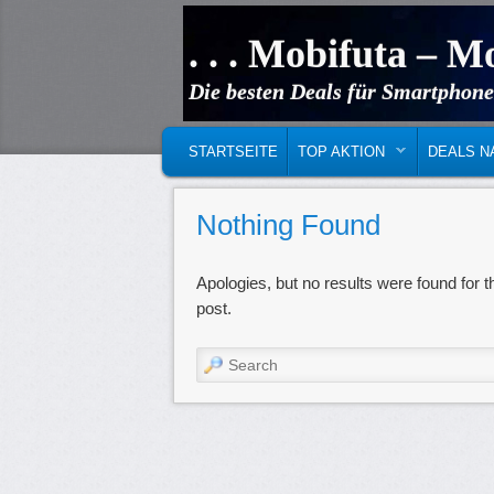
. . . Mobifuta – Mo
Die besten Deals für Smartphone
MAIN MENU
SKIP TO PRIMARY CONTENT
SKIP TO SECONDARY CONTENT
STARTSEITE
TOP AKTION
DEALS N
Nothing Found
Apologies, but no results were found for t
post.
Search