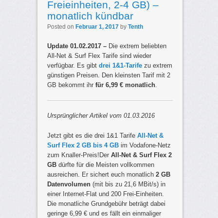
Freieinheiten, 2-4 GB) –
monatlich kündbar
Posted on
Februar 1, 2017
by
Tenth
Update 01.02.2017 –
Die extrem beliebten
All-Net & Surf Flex Tarife sind wieder
verfügbar. Es gibt
drei 1&1-Tarife
zu extrem
günstigen Preisen. Den kleinsten Tarif mit 2
GB bekommt ihr
für 6,99 € monatlich
.
Ursprünglicher Artikel vom 01.03.2016
Jetzt gibt es die drei 1&1 Tarife
All-Net &
Surf Flex 2 GB bis 4 GB
im Vodafone-Netz
zum Knaller-Preis!Der
All-Net & Surf Flex 2
GB
dürfte für die Meisten vollkommen
ausreichen. Er sichert euch monatlich
2 GB
Datenvolumen
(mit bis zu 21,6 MBit/s) in
einer Internet-Flat und 200 Frei-Einheiten.
Die monatliche Grundgebühr beträgt dabei
geringe 6,99 € und es fällt ein einmaliger