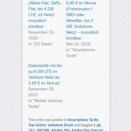
(Allnet-Flat, SMS-
5,95 € im Monat
Flat, bis 4 GB
(Freiminuten /-
LTE, o2-Netz)
SMS oder
monatlich
Allnetflat, bis 2
kündbar
GB, Vodafone-
November 15,
Netz) – monatlich
2016
kündbar
In "O2 Deals"
Mai 21, 2016
In "Smartphone
Tarife"
Datentarife mit bis
zu 6 GB LTE im
Telekom-Netz ab
3,99 € im Monat!
Dezember 20,
2015
In "Mobile Internet
Tarife"
This entry was posted in
Smartphone Tarife
,
Top Aktion
,
Vodafone Deals
and tagged
1 gb
,
1&1
,
500 MB
,
All-Net 300
,
All-Net Flat Special
,