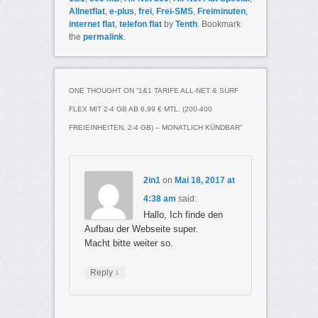
Allnetflat
,
e-plus
,
frei
,
Frei-SMS
,
Freiminuten
,
internet flat
,
telefon flat
by
Tenth
. Bookmark
the
permalink
.
ONE THOUGHT ON “
1&1 TARIFE ALL-NET & SURF
FLEX MIT 2-4 GB AB 6,99 € MTL. (200-400
FREIEINHEITEN, 2-4 GB) – MONATLICH KÜNDBAR
”
2in1
on
Mai 18, 2017 at
4:38 am
said:
Hallo, Ich finde den
Aufbau der Webseite super.
Macht bitte weiter so.
↓
Reply