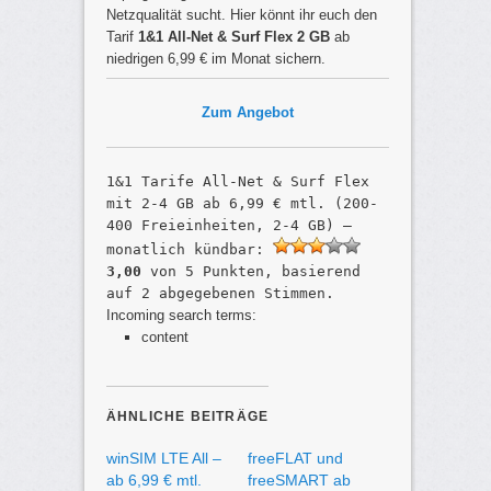
Netzqualität sucht. Hier könnt ihr euch den
Tarif
1&1 All-Net & Surf Flex 2 GB
ab
niedrigen 6,99 € im Monat sichern.
Zum Angebot
1&1 Tarife All-Net & Surf Flex
mit 2-4 GB ab 6,99 € mtl. (200-
400 Freieinheiten, 2-4 GB) –
monatlich kündbar
:
3,00
von
5
Punkten, basierend
auf
2
abgegebenen Stimmen.
Incoming search terms:
content
ÄHNLICHE BEITRÄGE
winSIM LTE All –
freeFLAT und
ab 6,99 € mtl.
freeSMART ab