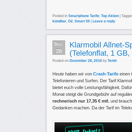
Posted in
Smartphone Tarife
,
Top Aktion
|
Tagge
kündbar
,
O2
,
Smart 50
|
Leave a reply
Klarmobil Allnet-S
Dez.
28
(Telefonflat, 1 GB,
Posted on
Dezember 28, 2016
by
Tenth
Heute haben wir von
Crash-Tarife
einen t
Telefonieren und Surfen. Der Tarif Klarmob
bietet euch volle Leistungsfähigkeit. Dafü
Monat steigt die Grundgebühr auf reguläre 
rechnerisch nur 17,35 € mtl.
und brauch
Gedanken machen. Da der Tarif im Telekom-N