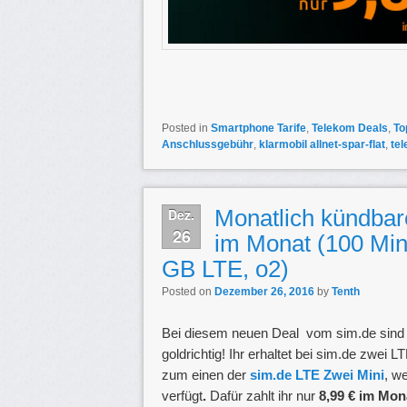
Posted in
Smartphone Tarife
,
Telekom Deals
,
To
Anschlussgebühr
,
klarmobil allnet-spar-flat
,
tel
Monatlich kündbar
Dez.
26
im Monat (100 Minu
GB LTE, o2)
Posted on
Dezember 26, 2016
by
Tenth
Bei diesem neuen Deal vom sim.de sind sow
goldrichtig! Ihr erhaltet bei sim.de zwei
zum einen der
sim.de LTE Zwei Mini
,
we
verfügt
.
Dafür zahlt ihr nur
8,99 € im Mon