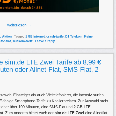
weiterlesen
→
p Aktion
|
Tagged
1 GB Internet
,
crash-tarife
,
D1 Telekom
,
Keine
efon flat
,
Telekom-Netz
|
Leave a reply
e sim.de LTE Zwei Tarife ab 8,99 €
ten oder Allnet-Flat, SMS-Flat, 2
ohl Einsteiger als auch Vieltelefonierer, die intensiv surfen,
 LTE-fähige Smartphone-Tarife zu Knallerpreisen. Zur Auswahl steht
lcher über 100 Minuten, eine SMS-Flat und
2 GB LTE
at
. Zum anderen bietet euch der
sim.de LTE Zwei
eine Allnetflat