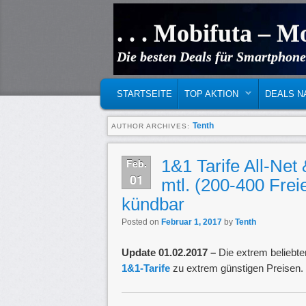
. . . Mobifuta – Mo
Die besten Deals für Smartphone
MAIN MENU
SKIP TO PRIMARY CONTENT
SKIP TO SECONDARY CONTENT
STARTSEITE
TOP AKTION
DEALS N
Tenth
AUTHOR ARCHIVES:
1&1 Tarife All-Net
Feb.
01
mtl. (200-400 Frei
kündbar
Posted on
Februar 1, 2017
by
Tenth
Update 01.02.2017 –
Die extrem beliebten
1&1-Tarife
zu extrem günstigen Preisen. 