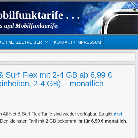
bilfunktarife . . .
s und Mobilfunktarife
ACH NETZBETREIBER
KONTAKT / IMPRESSUM
 & Surf Flex mit 2-4 GB ab 6,99 €
einheiten, 2-4 GB) – monatlich
 All-Net & Surf Flex Tarife sind wieder verfügbar. Es gibt
drei
Den kleinsten Tarif mit 2 GB bekommt ihr
für 6,99 € monatlich
.