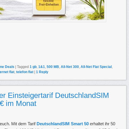
ne Deals
|
Tagged
1 gb
,
1&1
,
500 MB
,
All-Net 300
,
All-Net Flat Special
,
ernet flat
,
telefon flat
|
1
Reply
er Einsteigertarif DeutschlandSIM
 € im Monat
 euch. Mit dem Tarif
DeutschlandSIM Smart 50
erhaltet ihr 50