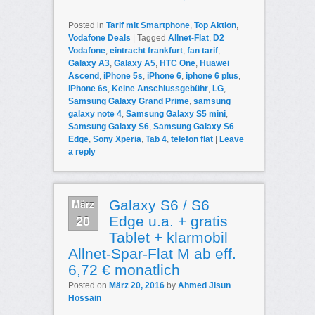
Posted in
Tarif mit Smartphone
,
Top Aktion
,
Vodafone Deals
|
Tagged
Allnet-Flat
,
D2
Vodafone
,
eintracht frankfurt
,
fan tarif
,
Galaxy A3
,
Galaxy A5
,
HTC One
,
Huawei
Ascend
,
iPhone 5s
,
iPhone 6
,
iphone 6 plus
,
iPhone 6s
,
Keine Anschlussgebühr
,
LG
,
Samsung Galaxy Grand Prime
,
samsung
galaxy note 4
,
Samsung Galaxy S5 mini
,
Samsung Galaxy S6
,
Samsung Galaxy S6
Edge
,
Sony Xperia
,
Tab 4
,
telefon flat
|
Leave
a reply
März
Galaxy S6 / S6
20
Edge u.a. + gratis
Tablet + klarmobil
Allnet-Spar-Flat M ab eff.
6,72 € monatlich
Posted on
März 20, 2016
by
Ahmed Jisun
Hossain