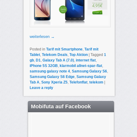
weiterlesen
→
Posted in
Tarif mit Smartphone
,
Tarif mit
Tablet
,
Telekom Deals
,
Top Aktion
|
Tagged
1
gb
,
D1
,
Galaxy Tab A (7.0)
,
internet flat
,
iPhone 5S 32GB
,
klarmobil allnet-spar-flat
,
samsung galaxy note 4
,
Samsung Galaxy S6
,
Samsung Galaxy S6 Edge
,
Samsung Galaxy
Tab A
,
Sony Xperia Z5
,
Telefonflat
,
telekom
|
Leave a reply
Mobifuta auf Facebook