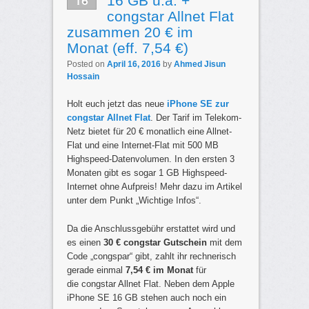
16
16 GB u.a. +
congstar Allnet Flat
zusammen 20 € im
Monat (eff. 7,54 €)
Posted on
April 16, 2016
by
Ahmed Jisun
Hossain
Holt euch jetzt das neue
iPhone SE zur
congstar Allnet Flat
. Der Tarif im Telekom-
Netz bietet für 20 € monatlich eine Allnet-
Flat und eine Internet-Flat mit 500 MB
Highspeed-Datenvolumen. In den ersten 3
Monaten gibt es sogar 1 GB Highspeed-
Internet ohne Aufpreis! Mehr dazu im Artikel
unter dem Punkt „Wichtige Infos“.
Da die Anschlussgebühr erstattet wird und
es einen
30 €
congstar Gutschein
mit dem
Code „congspar“ gibt, zahlt ihr rechnerisch
gerade einmal
7,54 € im Monat
für
die congstar Allnet Flat. Neben dem Apple
iPhone SE 16 GB stehen auch noch ein