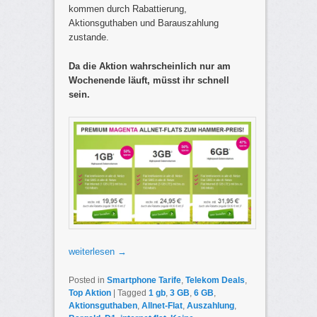
kommen durch Rabattierung,
Aktionsguthaben und Barauszahlung
zustande.
Da die Aktion wahrscheinlich nur am
Wochenende läuft, müsst ihr schnell
sein.
weiterlesen
→
Posted in
Smartphone Tarife
,
Telekom Deals
,
Top Aktion
|
Tagged
1 gb
,
3 GB
,
6 GB
,
Aktionsguthaben
,
Allnet-Flat
,
Auszahlung
,