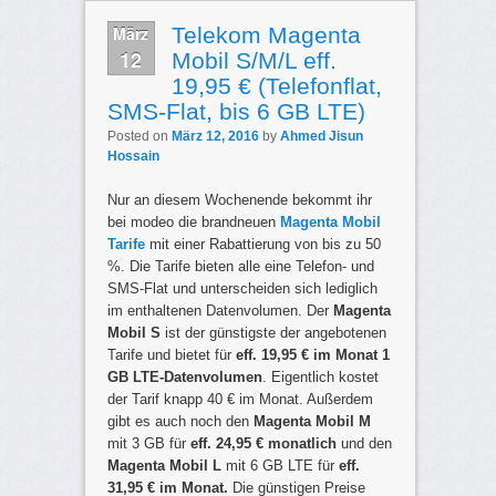
März
Telekom Magenta
12
Mobil S/M/L eff.
19,95 € (Telefonflat,
SMS-Flat, bis 6 GB LTE)
Posted on
März 12, 2016
by
Ahmed Jisun
Hossain
Nur an diesem Wochenende bekommt ihr
bei modeo die brandneuen
Magenta Mobil
Tarife
mit einer Rabattierung von bis zu 50
%. Die Tarife bieten alle eine Telefon- und
SMS-Flat und unterscheiden sich lediglich
im enthaltenen Datenvolumen. Der
Magenta
Mobil S
ist der günstigste der angebotenen
Tarife und bietet für
eff. 19,95 € im Monat 1
GB LTE-Datenvolumen
. Eigentlich kostet
der Tarif knapp 40 € im Monat. Außerdem
gibt es auch noch den
Magenta Mobil M
mit 3 GB für
eff. 24,95 € monatlich
und den
Magenta Mobil L
mit 6 GB LTE für
eff.
31,95 € im Monat.
Die günstigen Preise