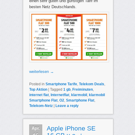
einen sehr guten und günstigen Tarif im
besten Netz Deutschlands.
weiterlesen
→
Posted in
Smartphone Tarife
,
Telekom Deals
,
Top Aktion
|
Tagged
1 gb
,
Freiminuten
,
internet flat
,
Internetflat
,
klarmobil
,
klarmobil
Smartphone Flat
,
O2
,
Smartphone Flat
,
Telekom-Netz
|
Leave a reply
Apr.
Apple iPhone SE