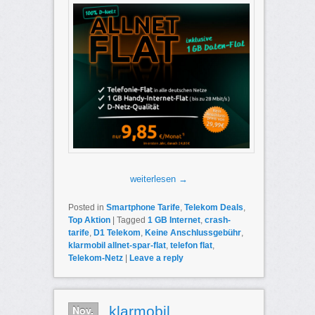
weiterlesen
→
Posted in
Smartphone Tarife
,
Telekom Deals
,
Top Aktion
|
Tagged
1 GB Internet
,
crash-
tarife
,
D1 Telekom
,
Keine Anschlussgebühr
,
klarmobil allnet-spar-flat
,
telefon flat
,
Telekom-Netz
|
Leave a reply
Nov.
klarmobil