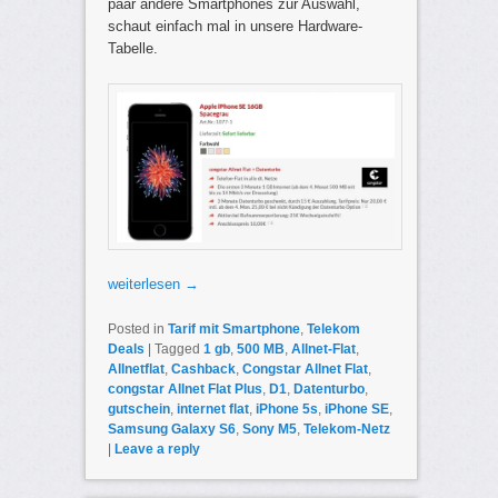
paar andere Smartphones zur Auswahl,
schaut einfach mal in unsere Hardware-
Tabelle.
weiterlesen
→
Posted in
Tarif mit Smartphone
,
Telekom
Deals
|
Tagged
1 gb
,
500 MB
,
Allnet-Flat
,
Allnetflat
,
Cashback
,
Congstar Allnet Flat
,
congstar Allnet Flat Plus
,
D1
,
Datenturbo
,
gutschein
,
internet flat
,
iPhone 5s
,
iPhone SE
,
Samsung Galaxy S6
,
Sony M5
,
Telekom-Netz
|
Leave a reply