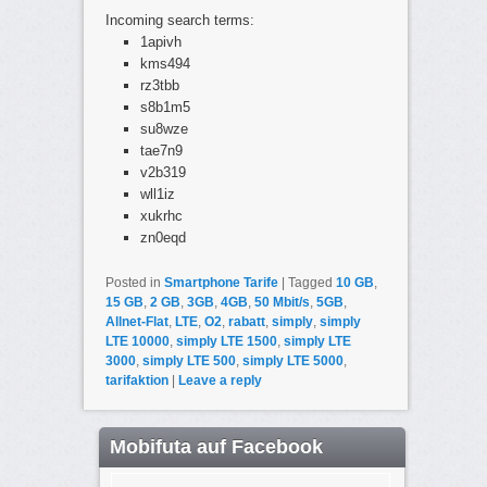
Incoming search terms:
1apivh
kms494
rz3tbb
s8b1m5
su8wze
tae7n9
v2b319
wll1iz
xukrhc
zn0eqd
Posted in
Smartphone Tarife
|
Tagged
10 GB
,
15 GB
,
2 GB
,
3GB
,
4GB
,
50 Mbit/s
,
5GB
,
Allnet-Flat
,
LTE
,
O2
,
rabatt
,
simply
,
simply
LTE 10000
,
simply LTE 1500
,
simply LTE
3000
,
simply LTE 500
,
simply LTE 5000
,
tarifaktion
|
Leave a reply
Mobifuta auf Facebook